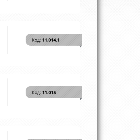
Код:
11.014.1
Код:
11.015