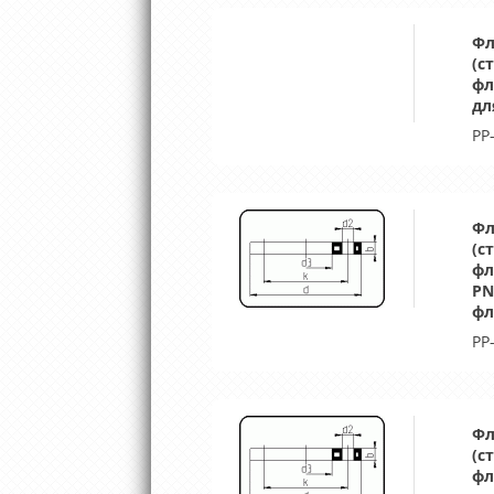
Фл
(с
фл
дл
PP
Фл
(с
фл
PN
фл
PP
Фл
(с
фл