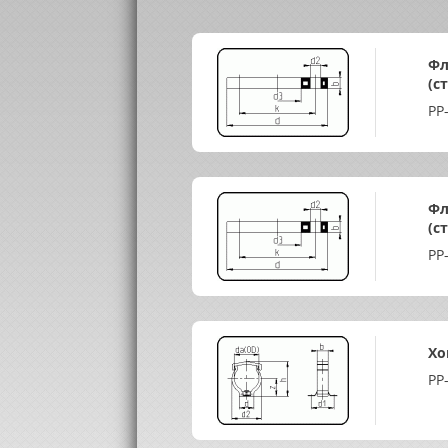
Фл
(с
PP
Фл
(с
PP
Хо
PP