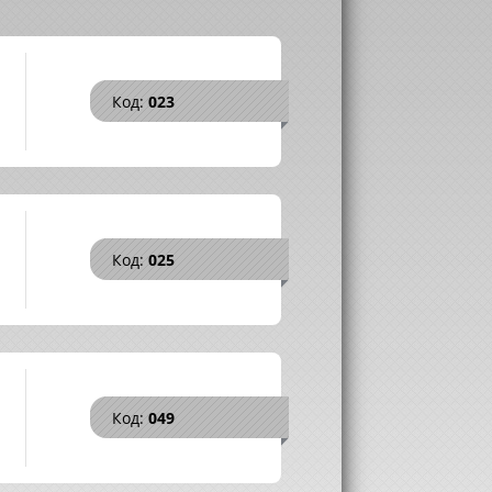
Код:
023
Код:
025
Код:
049