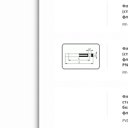
Фл
(с
фл
PP
Фл
(с
фл
PN
PP
Фл
ст
бе
фл
PV