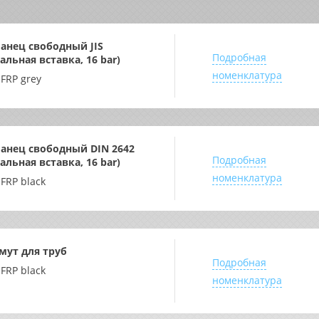
анец свободный JIS
Подробная
тальная вставка, 16 bar)
номенклатура
-FRP grey
анец свободный DIN 2642
Подробная
тальная вставка, 16 bar)
номенклатура
-FRP black
мут для труб
Подробная
-FRP black
номенклатура