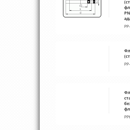
(с
фл
PN
ад
PP
Фл
(с
PP
Фл
ст
бе
фл
PP