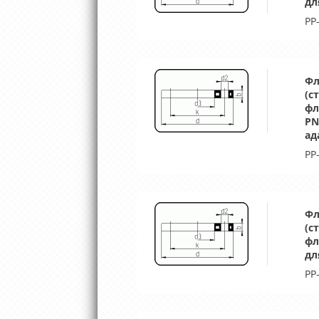
дл
PP
Фл
(с
фл
PN
ад
PP
Фл
(с
фл
дл
PP