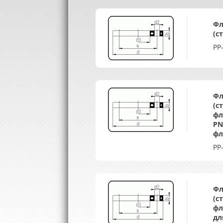
Фл
(с
PP
Фл
(с
фл
PN
фл
PP
Фл
(с
фл
дл