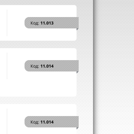
Код:
11.013
Код:
11.014
Код:
11.014