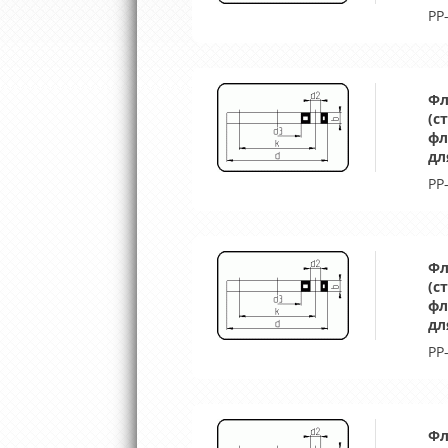
PP
Фл
(с
фл
дл
PP
Фл
(с
фл
дл
PP
Фл