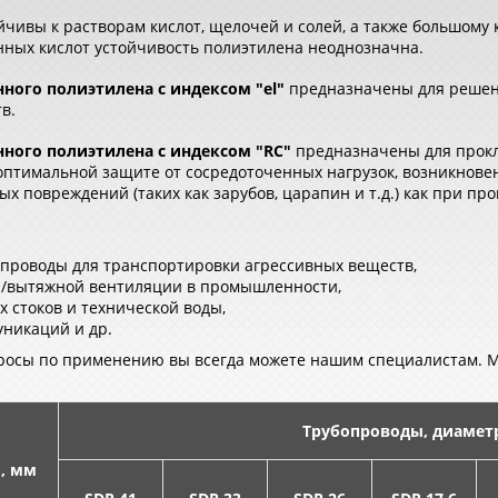
чивы к растворам кислот, щелочей и солей, а также большому 
нных кислот устойчивость полиэтилена неоднозначна.
ого полиэтилена с индексом "el"
предназначены для решен
в.
ого полиэтилена с индексом "
RC
"
предназначены для прокл
я оптимальной защите от сосредоточенных нагрузок, возникнове
 повреждений (таких как зарубов, царапин и т.д.) как при прок
проводы для транспортировки агрессивных веществ,
й/вытяжной вентиляции в промышленности,
стоков и технической воды,
никаций и др.
просы по применению вы всегда можете нашим специалистам. 
Трубопроводы, диамет
, мм