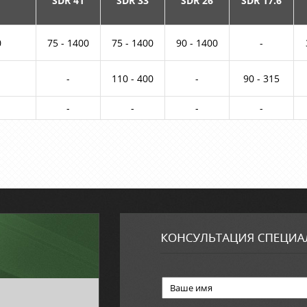
SDR 41
SDR 33
SDR 26
SDR 17.6
0
75 - 1400
75 - 1400
90 - 1400
-
-
110 - 400
-
90 - 315
-
-
-
-