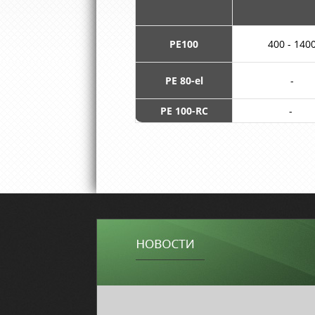
PE100
400 - 140
PE 80-el
-
PE 100-RC
-