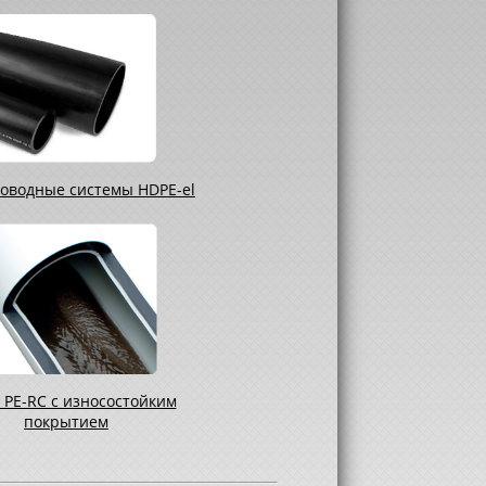
оводные системы HDPE-el
 PE-RC с износостойким
покрытием