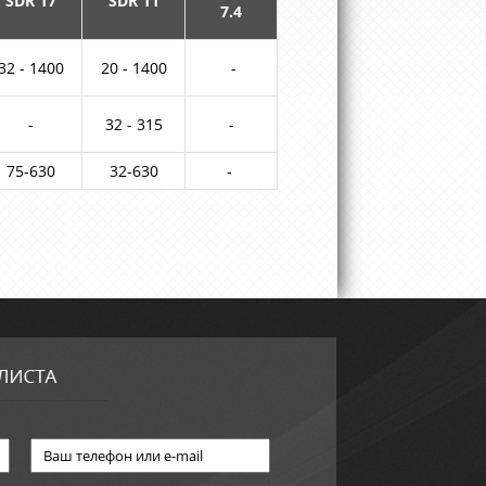
SDR 17
SDR 11
7.4
32 - 1400
20 - 1400
-
-
32 - 315
-
75-630
32-630
-