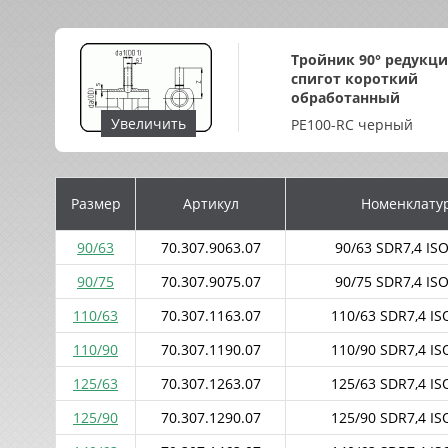
Тройник 90° редукц
спигот короткий
обработанный
Увеличить
PE100-RC черный
Размер
Артикул
Номенклату
90/63
70.307.9063.07
90/63 SDR7,4 ISO
90/75
70.307.9075.07
90/75 SDR7,4 ISO
110/63
70.307.1163.07
110/63 SDR7,4 ISO
110/90
70.307.1190.07
110/90 SDR7,4 ISO
125/63
70.307.1263.07
125/63 SDR7,4 ISO
125/90
70.307.1290.07
125/90 SDR7,4 ISO