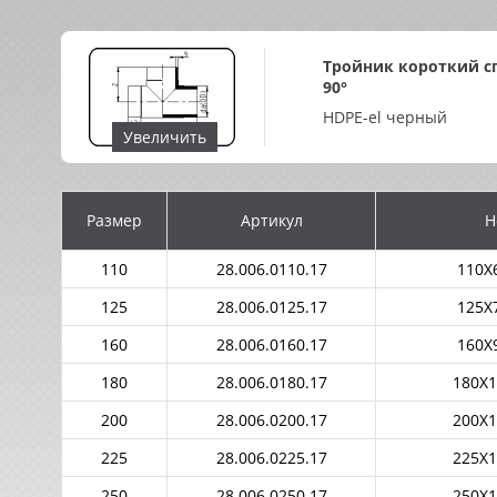
Тройник короткий с
90°
HDPE-el черный
Увеличить
Размер
Артикул
Н
110
28.006.0110.17
110X6
125
28.006.0125.17
125X7
160
28.006.0160.17
160X9
180
28.006.0180.17
180X1
200
28.006.0200.17
200X1
225
28.006.0225.17
225X1
250
28.006.0250.17
250X1