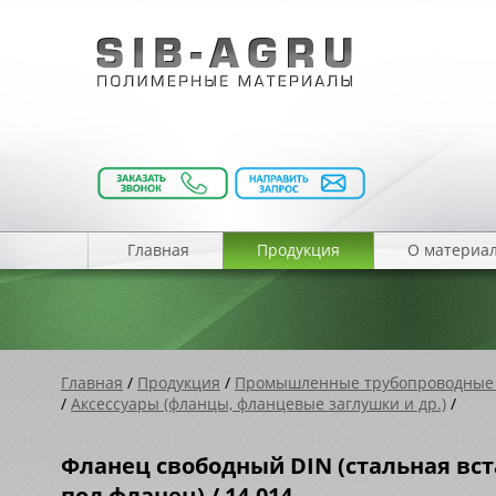
Главная
Продукция
О материа
Главная
/
Продукция
/
Промышленные трубопроводные
/
Аксессуары (фланцы, фланцевые заглушки и др.)
/
Фланец свободный DIN (стальная вста
под фланец) / 14.014