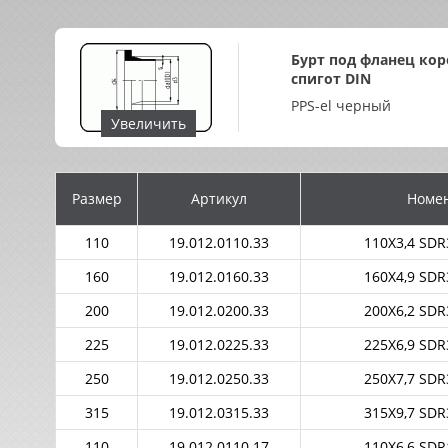
Бурт под фланец ко
спигот DIN
PPS-el черный
Увеличить
Размер
Артикул
Номен
110
19.012.0110.33
110X3,4 SD
160
19.012.0160.33
160X4,9 SD
200
19.012.0200.33
200X6,2 SD
225
19.012.0225.33
225X6,9 SD
250
19.012.0250.33
250X7,7 SD
315
19.012.0315.33
315X9,7 SD
110
19.012.0110.17
110X6,6 SD