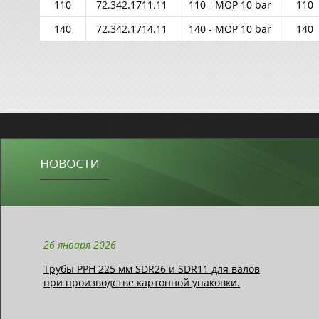
110
72.342.1711.11
110 - MOP 10 bar
110
140
72.342.1714.11
140 - MOP 10 bar
140
26 января 2026
Трубы РРН 225 мм SDR26 и SDR11 для валов
при производстве картонной упаковки.