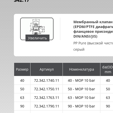
Мембранный клапан
(EPDM/PTFE диафраг
фланцевое присоеди
DIN/ANSI/JIS)
Увеличить
PP Pure (высокой чист
серый
da(OD
Размер
Артикул
Номенклатура
mm
40
72.342.1740.11
40 - MOP 10 bar
40
50
72.342.1750.11
50 - MOP 10 bar
50
63
72.342.1763.11
63 - MOP 10 bar
63
90
72.342.1790.11
90 - MOP 10 bar
90