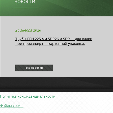
26 января 2026
Трубы РРН 225 мм SDR26 и SDR11 для валов
при производстве картонной упаковки.
Политика конфиденциальности
Файлы cookie