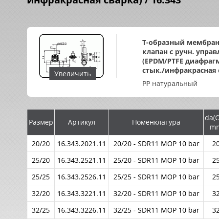
Т-образный мембра
клапан с ручн. управ
(EPDM/PTFE диафраг
стык./инфракрасная 
Увеличить
PP натуральный
da(
Размер
Артикул
Номенклатура
m
20/20
16.343.2021.11
20/20 - SDR11 MOP 10 bar
2
25/20
16.343.2521.11
25/20 - SDR11 MOP 10 bar
2
25/25
16.343.2526.11
25/25 - SDR11 MOP 10 bar
2
32/20
16.343.3221.11
32/20 - SDR11 MOP 10 bar
3
32/25
16.343.3226.11
32/25 - SDR11 MOP 10 bar
3