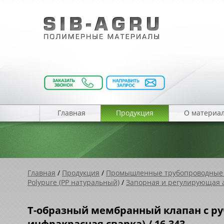
Главная
Продукция
О материа
Главная
/
Продукция
/
Промышленные трубопроводные
Polypure (PP натуральный)
/
Запорная и регулирующая а
Т-образный мембранный клапан с руч
инфракрасная сварка) / 16.343