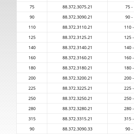
75
88.372.3075.21
75 -
90
88.372.3090.21
90 -
110
88.372.3110.21
110 
125
88.372.3125.21
125 
140
88.372.3140.21
140 
160
88.372.3160.21
160 
180
88.372.3180.21
180 
200
88.372.3200.21
200 
225
88.372.3225.21
225 
250
88.372.3250.21
250 
280
88.372.3280.21
280 
315
88.372.3315.21
315 
90
88.372.3090.33
90 -