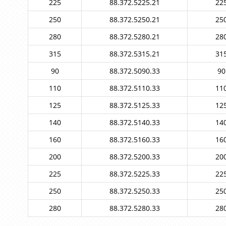
225
88.372.5225.21
225
250
88.372.5250.21
250
280
88.372.5280.21
280
315
88.372.5315.21
315
90
88.372.5090.33
90
110
88.372.5110.33
110
125
88.372.5125.33
125
140
88.372.5140.33
140
160
88.372.5160.33
160
200
88.372.5200.33
200
225
88.372.5225.33
225
250
88.372.5250.33
250
280
88.372.5280.33
280