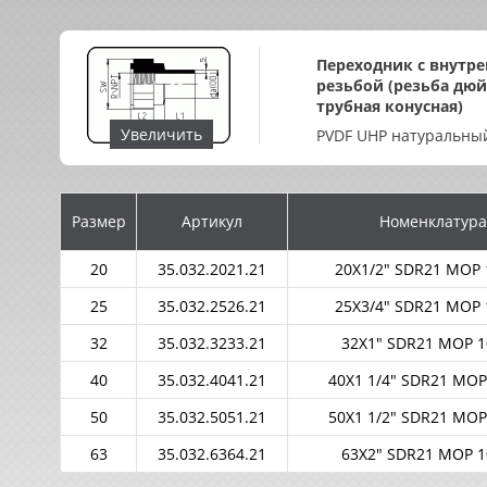
Переходник с внутр
резьбой (резьба дю
трубная конусная)
Увеличить
PVDF UHP натуральны
Размер
Артикул
Номенклатура
20
35.032.2021.21
20X1/2" SDR21 MOP 
25
35.032.2526.21
25X3/4" SDR21 MOP 
32
35.032.3233.21
32X1" SDR21 MOP 1
40
35.032.4041.21
40X1 1/4" SDR21 MOP
50
35.032.5051.21
50X1 1/2" SDR21 MOP
63
35.032.6364.21
63X2" SDR21 MOP 1