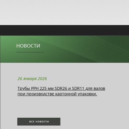
26 января 2026
Трубы РРН 225 мм SDR26 и SDR11 для валов
при производстве картонной упаковки.