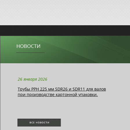
26 января 2026
Трубы РРН 225 мм SDR26 и SDR11 для валов
при производстве картонной упаковки.