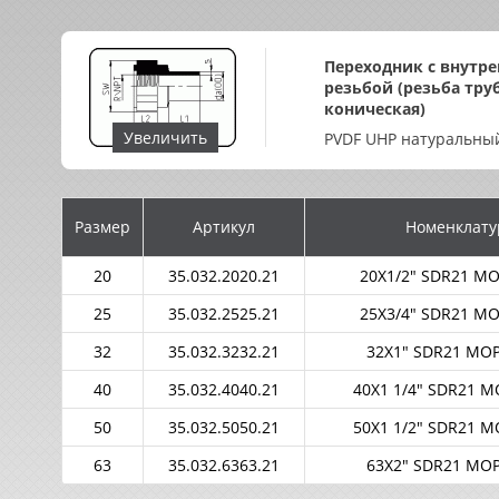
Переходник с внутр
резьбой (резьба тру
коническая)
Увеличить
PVDF UHP натуральны
Размер
Артикул
Номенклату
20
35.032.2020.21
20X1/2" SDR21 MO
25
35.032.2525.21
25X3/4" SDR21 MO
32
35.032.3232.21
32X1" SDR21 MOP
40
35.032.4040.21
40X1 1/4" SDR21 M
50
35.032.5050.21
50X1 1/2" SDR21 M
63
35.032.6363.21
63X2" SDR21 MOP