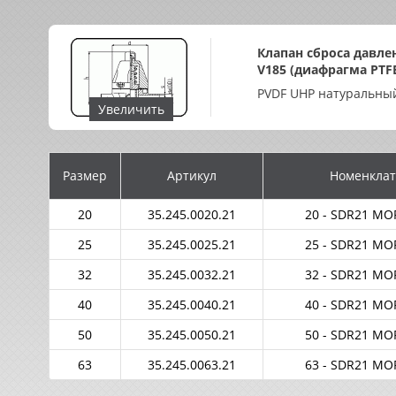
Клапан сброса давле
V185 (диафрагма PTF
PVDF UHP натуральны
Увеличить
Размер
Артикул
Номенклат
20
35.245.0020.21
20 - SDR21 MOP
25
35.245.0025.21
25 - SDR21 MOP
32
35.245.0032.21
32 - SDR21 MOP
40
35.245.0040.21
40 - SDR21 MOP
50
35.245.0050.21
50 - SDR21 MOP
63
35.245.0063.21
63 - SDR21 MOP