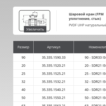
Шаровой кран (FPM
уплотнение, стык)
PVDF UHP натуральны
Увеличить
Размер
Артикул
Номенкла
90
35.335.1590.33
90 - SDR33 I
20
35.335.1520.21
20 - SDR21 I
25
35.335.1525.21
25 - SDR21 I
32
35.335.1532.21
32 - SDR21 I
40
35.335.1540.21
40 - SDR21 I
50
35.335.1550.21
50 - SDR21 I
63
35.335.1563.21
63 - SDR21 I