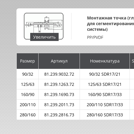
Монтажная точка (гл
для сегментировани
системы)
Увеличить
PP/PVDF
Размер
Артикул
Номенклатура
90/32
81.239.9032.72
90/32 SDR17/21
125/63
81.239.1263.72
125/63 SDR17/21
160/90
81.239.1690.73
160/90 SDR17/33
200/110
81.239.2011.73
200/110 SDR17/33
280/160
81.239.2816.73
280/160 SDR17/33