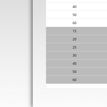
40
50
60
15
20
25
30
40
50
60