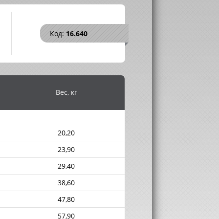
Код:
16.640
Вес, кг
20,20
23,90
29,40
38,60
47,80
57,90