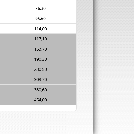
76,30
95,60
114,00
117,10
153,70
190,30
230,50
303,70
380,60
454,00