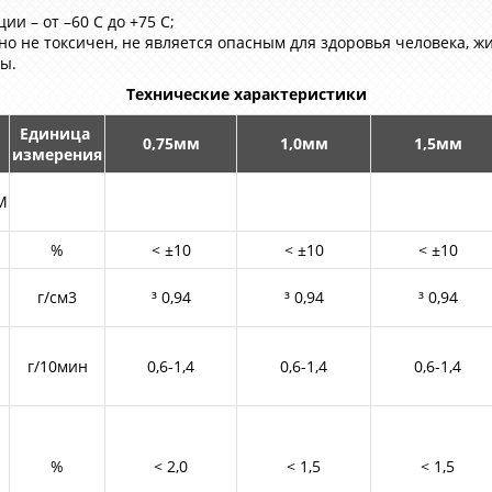
и – от –60 С до +75 С;
но не токсичен, не является опасным для здоровья человека, ж
бы.
Технические характеристики
Единица
0,75мм
1,0мм
1,5мм
измерения
M
%
< ±10
< ±10
< ±10
г/см3
³ 0,94
³ 0,94
³ 0,94
г/10мин
0,6-1,4
0,6-1,4
0,6-1,4
%
< 2,0
< 1,5
< 1,5