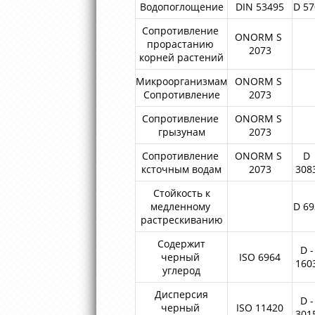
Водопоглощение
DIN 53495
D 57
Сопротивление
ONORM S
прорастанию
2073
корней растений
Микроорганизмам
ONORM S
Сопротивление
2073
Сопротивление
ONORM S
грызунам
2073
Сопротивление
ONORM S
D
ксточным водам
2073
308
Стойкость к
медленному
D 69
растрескиванию
Содержит
D -
черный
ISO 6964
160
углерод
Дисперсия
D -
черный
ISO 11420
301