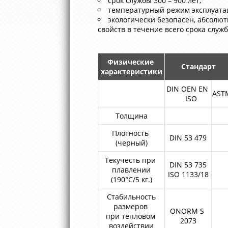
срок службы 300 – 900 лет;
температурный режим эксплуатаци
экологически безопасен, абсолют
свойств в течение всего срока служ
Физические
Стандарт
характеристики
DIN OEN EN
AST
ISO
Толщина
Плотность
DIN 53 479
(черный)
Текучесть при
DIN 53 735
плавлении
ISO 1133/18
(190°С/5 кг.)
Стабильность
размеров
ONORM S
при тепловом
2073
воздействии