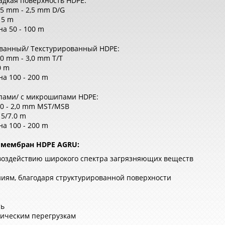
адкая поверхность HDPE:
,5 mm - 2,5 mm D/G
15 m
а 50 - 100 m
ванный/ Teкстурированный HDPE:
0 mm - 3,0 mm T/T
0 m
на 100 - 200 m
пами/ с микрошипами HDPE:
,0 - 2,0 mm MST/MSB
15/7.0 m
на 100 - 200 m
омембран HDPE AGRU:
 воздействию широкого спектра загрязняющих веществ
иям, благодаря структурированной поверхности
ть
ническим перегрузкам