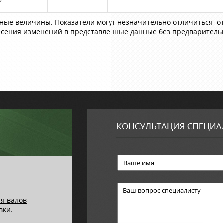
нные величины. Показатели могут незначительно отличиться о
есения изменений в представленные данные без предваритель
ля валов
вки.