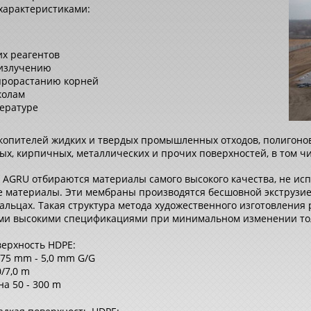
характеристиками:
их реагентов
 излучению
 прорастанию корней
колам
ературе
копителей жидких и твердых промышленных отходов, полигонов
х, кирпичных, металлических и прочих поверхностей, в том чи
AGRU отбираются материалы самого высокого качества, не ис
 материалы. Эти мембраны производятся бесшовной экструзией
льцах. Такая структура метода художественного изготовления 
ыми высокими спецификациями при минимальном изменении т
верхность HDPE:
,75 mm - 5,0 mm G/G
/7,0 m
а 50 - 300 m