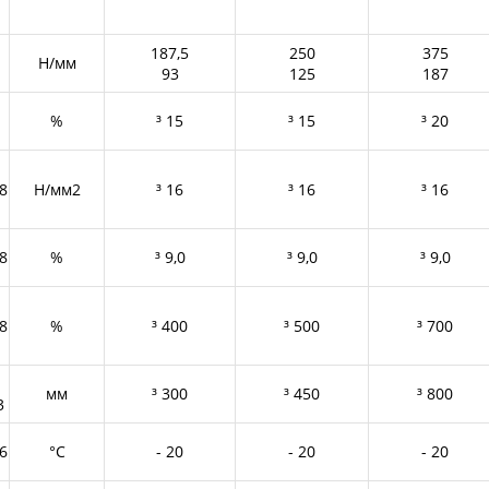
187,5
250
375
Н/мм
93
125
187
%
³ 15
³ 15
³ 20
8
Н/мм2
³ 16
³ 16
³ 16
8
%
³ 9,0
³ 9,0
³ 9,0
8
%
³ 400
³ 500
³ 700
мм
³ 300
³ 450
³ 800
3
6
°С
- 20
- 20
- 20