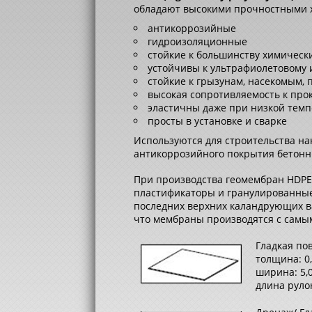
обладают высокими прочностными 
антикоррозийные
гидроизоляционные
стойкие к большинству химическ
устойчивы к ультрафиолетовому
стойкие к грызунам, насекомым,
высокая сопротивляемость к про
эластичны даже при низкой темп
просты в установке и сварке
Используются для строительства на
антикоррозийного покрытия бетонны
При производства геомембран HDPE 
пластификаторы и гранулированные
последних верхних каландрующих ва
что мембраны производятся с сам
Гладкая по
толщина: 0
ширина: 5,0
длина рулон