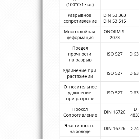
(100°С/1 час)
Разрывное
DIN 53 363
сопротивление
DIN 53 515
Многослойная
ONORM S
деформация
2073
Предел
прочности
ISO 527
D 63
на разрыв
Удлинение при
ISO 527
D 63
растяжении
Относительное
удлинение
ISO 527
D 63
при разрыве
Прокол
D
DIN 16726
Сопротивление
483
Эластичность
DIN 16726
D 74
на холоде