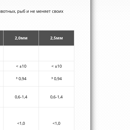
ивотных, рыб и не меняет своих
2,0мм
2,5мм
< ±10
< ±10
³ 0,94
³ 0,94
0,6-1,4
0,6-1,4
<1,0
<1,0