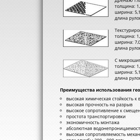
Дренаж/ Гл
толщина: 1
ширина: 5,
длина рулон
Teкстуриро
толщина: 1,
ширина: 7,
длина руло
С микроши
толщина: 1
ширина: 5,
длина руло
Преимущества использования ге
высокая химическая стойкость к
высокая прочность на разрыв
высокое сопротивление к смещен
простота транспортировки
экономичность монтажа
абсолютная водонепроницаемос
высокая сопротивляемость меха